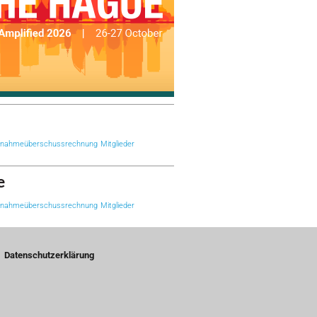
nnahmeüberschussrechnung
Mitglieder
e
nnahmeüberschussrechnung
Mitglieder
Datenschutzerklärung