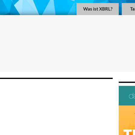
Was ist XBRL?
T