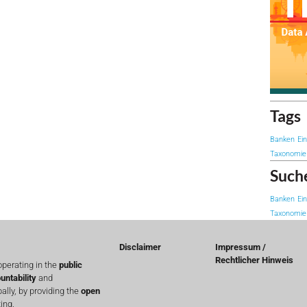
Tags
Banken
Ei
Taxonomie
Such
Banken
Ei
Taxonomie
Disclaimer
Impressum /
Rechtlicher Hinweis
perating in the
public
untability
and
lly, by providing the
open
ing.