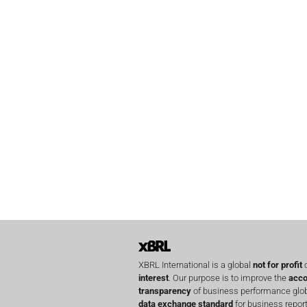
XBRL International is a global
not for profit
o
interest
. Our purpose is to improve the
acco
transparency
of business performance globa
data exchange standard
for business report