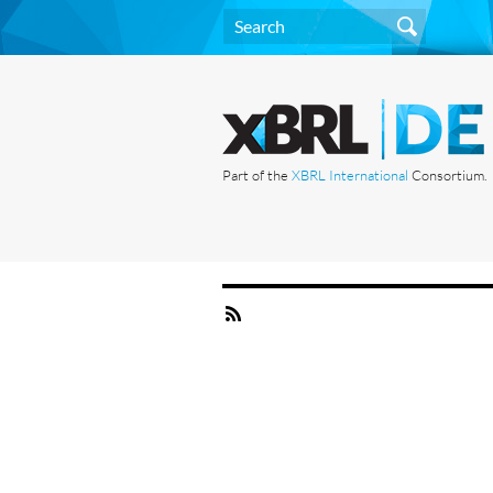
Part of the
XBRL International
Consortium.