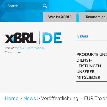
Was ist XBRL?
Taxonomien
NEWS
Part of the
XBRL International
Consortium.
PRODUKTE UN
DIENST-
LEISTUNGEN
UNSERER
MITGLIEDER
Home
>
News
> Veröffentlichung – EÜR Taxo